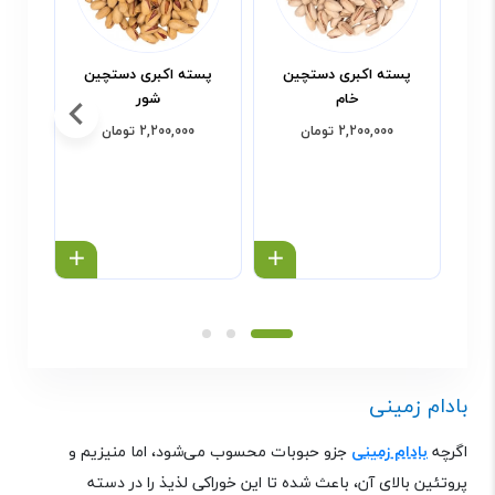
پسته اکبری دستچین
پسته اکبری دستچین
پست
خام
شور
2,200,000 تومان
2,200,000 تومان
خرید محصول
خرید محص
بادام زمینی
اگرچه
بادام زمینی
جزو حبوبات محسوب می‌شود، اما منیزیم و
پروتئین بالای آن، باعث شده تا این خوراکی لذیذ را در دسته