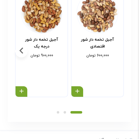
آجیل تخمه دار شور
آجیل تخمه دار شور
آج
اقتصادی
درجه یک
600,000 تومان
900,000 تومان
خرید محصول
خرید محص