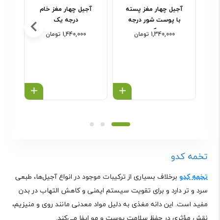
آجیل چهار مغز پسته
آجیل چهار مغز خام
آج
با پوست شور درجه
درجه یک
یک
1,340,000 تومان
1,440,000 تومان
خرید محصول
خرید محص
تخمه کدو
تخمه کدو
برخلاف بسیاری از ترکیبات موجود در انواع آجیل‌ها، طبعی
سرد و تر دارد و برای تقویت سیستم ایمنی و کاهش التهاب در بدن
مفید است. این دانه مغذی به دلیل مواد معدنی مانند روی و منیزیم،
نقش مؤثری در حفظ سلامت پوست و مو ایفا می‌کند
.